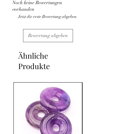
Noch keine Bewertungen
Konsultation eines Arztes aus. Es
vorhanden
handelt sich um eine Ergänzung.
Jetzt die erste Bewertung abgeben.
Bewertung abgeben
Ähnliche
Produkte