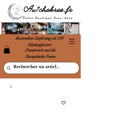
Kostenlose Lieferung ab 15€
Einkaufswert
Frankreich und die
Europäische Union