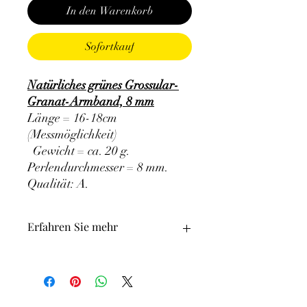
In den Warenkorb
Sofortkauf
Natürliches grünes Grossular-
Granat-Armband, 8 mm
Länge = 16-18cm
(Messmöglichkeit)
Gewicht = ca. 20 g.
Perlendurchmesser = 8 mm.
Qualität: A
.
Erfahren Sie mehr
ACHTUNG: Die Verwendung von
Mineralien in der Lithotherapie schließt
in keiner Weise die Inanspruchnahme
einer medizinischen Behandlung und die