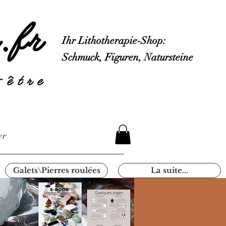
Ihr Lithotherapie-Shop:
Schmuck, Figuren, Natursteine
er
Galets\Pierres roulées
La suite...