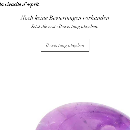
a vivacite d’esprit.
• Régularise le système 
• Élimine les toxines e
Noch keine Bewertungen vorhanden
musculaires (la placer 
• Est bénéfique pour l
Jetzt die erste Bewertung abgeben.
• Aide à la concentrati
• Est considérée comme
⇒
Sur le plan psychiqu
Bewertung abgeben
• A une grande influen
de gérer les émotions, l
infondées.
• Convient particulière
bureau et à l’école, car
concentration.
⇒
Sur le plan spirituel
• Facilite l’intuition et
• La Fluorite est un exc
♦ Vertus spécifiques par
- La Fluorite arc-en-c
des os (arthrite, arthr
ATTENTION, l'utilisa
n'exclut en aucun cas l