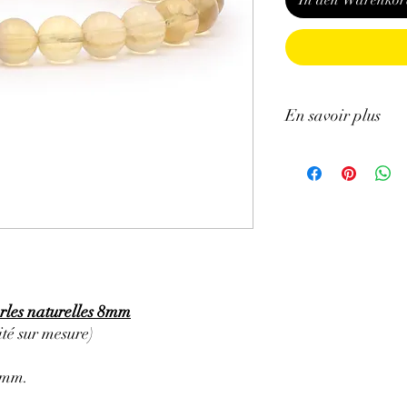
In den Warenkor
En savoir plus
GÉNÉRALITÉS
:
•
Couleurs
:
jaune, vert,
•
Provenances
:
Chine
•
Chakras
:
cœur, 3ème
•
Signes Astrologiques
Sagittaire (jaune), Gém
bleu, violet, noir), Vers
•
Étymologie
:
vient du 
•
Symbolique
:
La sage
rles naturelles 8mm
PROPRIÉTÉS
:
té sur mesure)
• Les Fluorites les plus 
⇒
Sur le plan physiqu
5mm.
• Aide à protéger et for
chakra de la gorge)