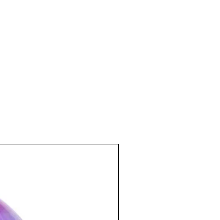
digestif supérieur.
t idéale pour les problèmes
sur le chakra du plexus solaire).
es personnes ayant des palpitations.
on et à la réflexion cartésienne.
 la pierre des chercheurs.
e et émotionnel
:
ce sur le système émotionnel et permet
es frustrations et les inquiétudes
ment pour les travaux intellectuels au
 elle fait progresser la faculté de
:
 la méditation.
ellent stabilisateur de l’aura.
 couleur :
iel est recommandée pour les maladies
ose, ostéoporose, rhumatisme).
tion des Minéraux en Lithothérapie
a poursuite d'un traitement médical et