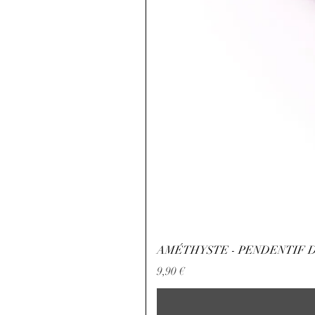
AMÉTHYSTE - PENDENTIF D
Preis
9,90 €