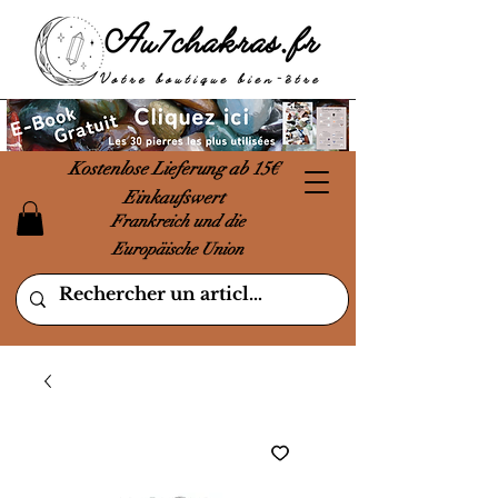
Kostenlose Lieferung ab 15€
Einkaufswert
Frankreich und die
Europäische Union