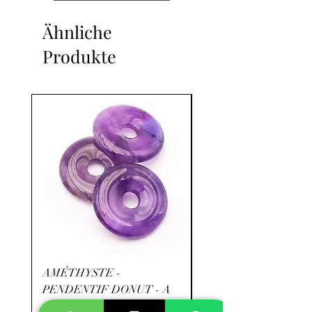
Ähnliche
Produkte
AMÉTHYSTE -
RHODOCHROSITE -
PENDENTIF DONUT - A
- A+
Preis
Preis
9,90 €
39,90 €