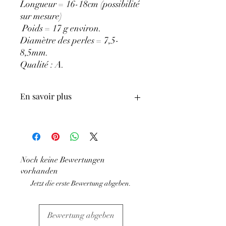
Longueur = 16-18cm (possibilité
sur mesure)
Poids = 17 g environ.
Diamètre des perles = 7,5-
8,5mm.
Qualité : A
.
En savoir plus
ATTENTION, l'utilisation des
Minéraux en Lithothérapie n'exclut en
aucun cas la poursuite d'un traitement
médical et la consultation d'un médecin.
Noch keine Bewertungen
C'est un complément.
vorhanden
Jetzt die erste Bewertung abgeben.
Bewertung abgeben