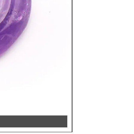
RHODOCHROSITE - 8MM 
Preis
39,90 €