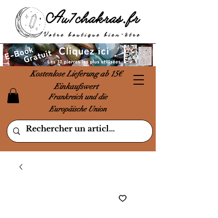
Kostenlose Lieferung ab 15€
Einkaufswert
Frankreich und die
Europäische Union