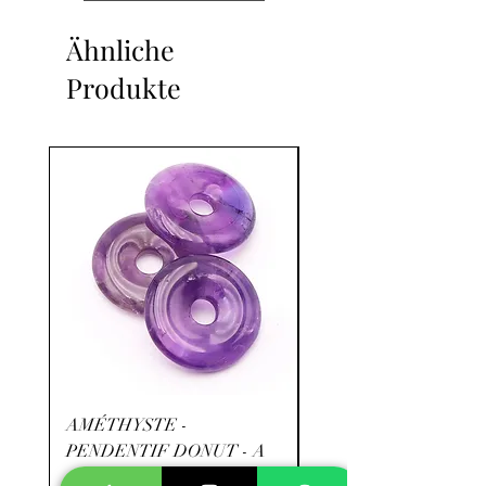
Ähnliche
Produkte
AMÉTHYSTE -
RHODOCHROSITE -
PENDENTIF DONUT - A
- A+
Preis
Preis
9,90 €
39,90 €