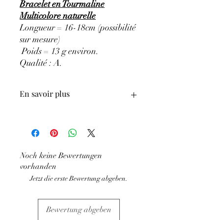
Bracelet en Tourmaline
Multicolore naturelle
Longueur = 16-18cm (possibilité
sur mesure)
Poids = 13 g environ.
Qualité : A
.
En savoir plus
ATTENTION, l'utilisation des
Minéraux en Lithothérapie n'exclut en
aucun cas la poursuite d'un traitement
médical et la consultation d'un médecin.
Noch keine Bewertungen
C'est un complément.
vorhanden
Jetzt die erste Bewertung abgeben.
Bewertung abgeben