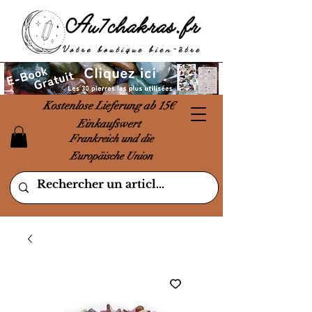
Kostenlose Lieferung ab 15€
Einkaufswert
Frankreich und die
Europäische Union