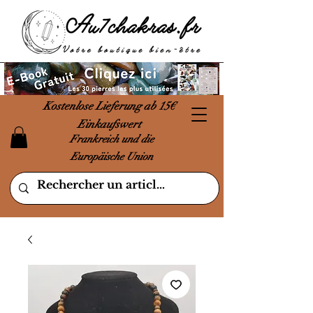
Kostenlose Lieferung ab 15€
Einkaufswert
Frankreich und die
Europäische Union