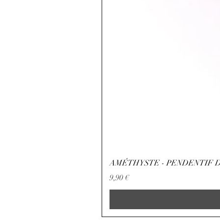
AMÉTHYSTE - PENDENTIF D
Preis
9,90 €