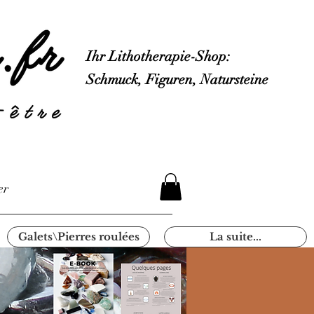
Ihr Lithotherapie-Shop:
Schmuck, Figuren, Natursteine
er
Galets\Pierres roulées
La suite...