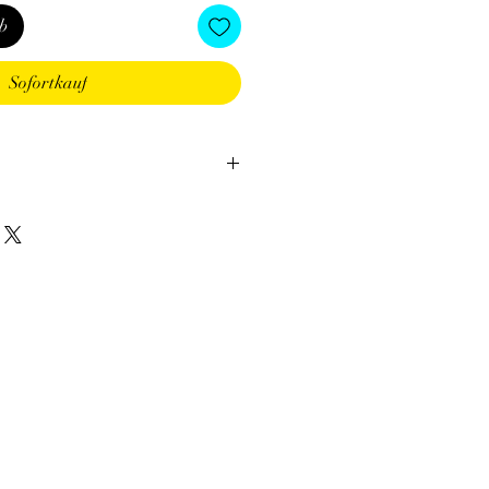
b
Sofortkauf
u clair.
i.
:
Gémeaux, Cancer, Sagittaire.
 nom latin de la ville de Chalcédoine
 Pierre des Orateurs. Dans
entait les éléments "Air et Eau".
e
:
atigue.
s sur les poumons et la peau.