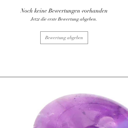
• Aide (en association 
Noch keine Bewertungen vorhanden
arrêter de fumer en di
purifiant les voies resp
Jetzt die erste Bewertung abgeben.
• Aide à régénérer les 
⇒
Sur le plan émotion
• Apporterait le calme 
Bewertung abgeben
• Apaise, et facilite l
• Donne vigueur et cou
⇒
Sur le plan spirituel
• Aide à prendre des no
peurs et détourne les é
ATTENTION, l'utilisa
n'exclut en aucun cas l
la consultation d'un m