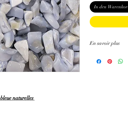
In den Warenkor
En savoir plus
GÉNÉRALITÉS
:
•
Couleurs
:
blanc à ble
•
Provenances
:
Malaw
•
Chakra
:
Gorge.
•
Signes Astrologiques
•
Étymologie
:
vient du
près d'Istanbul.
 bleue naturelles
•
Symbolique
:
C'est la
l'Antiquité, elle représ
PROPRIÉTÉS
:
⇒
Sur le plan physiqu
• Aide à diminuer la f
• A des effets salutaire