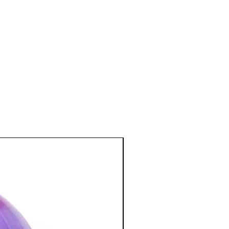
avec le quartz fumé) les fumeurs à
minuant la sensation de manque et en
iratoires.
tissus cérébraux.
nel, mental
:
et la chance dans un endroit de vie.
a capacité de prendre des décisions.
rage et aide à garder le moral.
:
uvelles initiatives, nous libère de nos
nergies négatives.
tion des Minéraux en Lithothérapie
a poursuite d'un traitement médical et
édecin. C'est un complément.