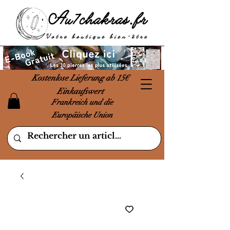
Kostenlose Lieferung ab 15€
Einkaufswert
Frankreich und die
Europäische Union