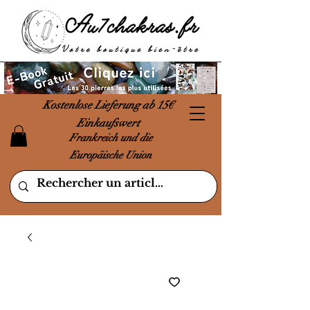
Kostenlose Lieferung ab 15€
Einkaufswert
Frankreich und die
Europäische Union