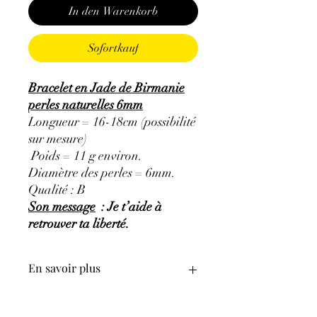
In den Warenkorb
Sofortkauf
Bracelet en Jade de Birmanie
perles naturelles 6mm
Longueur = 16-18cm (possibilité
sur mesure)
Poids = 11 g environ.
Diamètre des perles = 6mm.
Qualité : B
Son message
: Je t’aide à
retrouver ta liberté.
En savoir plus
GÉNÉRALITÉS
:
•
Couleurs
:
Vert, bleu-vert, brun-beige,