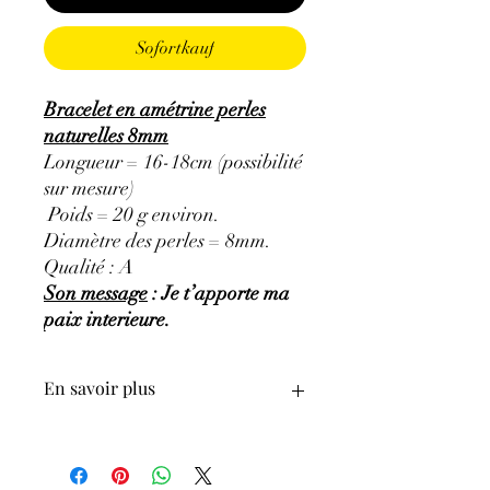
Sofortkauf
Bracelet en amétrine perles
naturelles 8mm
Longueur = 16-18cm (possibilité
sur mesure)
Poids = 20 g environ.
Diamètre des perles = 8mm.
Qualité : A
Son message
: Je t’apporte ma
paix interieure.
En savoir plus
ATTENTION, l'utilisation des
Minéraux en Lithothérapie n'exclut en
aucun cas la poursuite d'un traitement