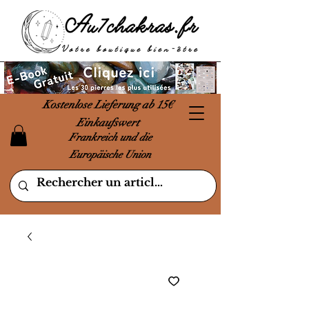
Kostenlose Lieferung ab 15€
Einkaufswert
Frankreich und die
Europäische Union