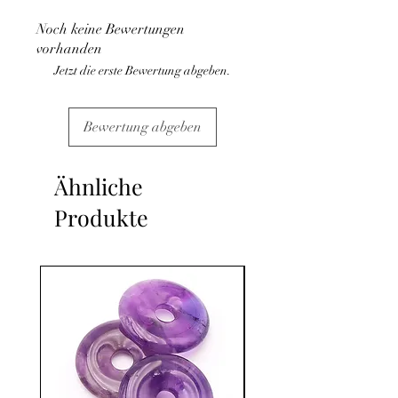
médical et la consultation d'un médecin.
Noch keine Bewertungen
C'est un complément.
vorhanden
Jetzt die erste Bewertung abgeben.
Bewertung abgeben
Ähnliche
Produkte