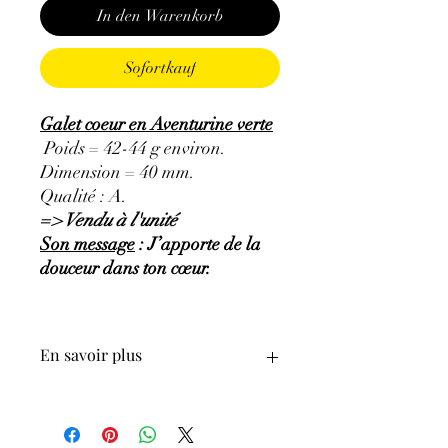
In den Warenkorb
Sofortkauf
Galet coeur en Aventurine verte
Poids = 42-44 g environ.
Dimension = 40 mm.
Qualité : A.
=> Vendu à l'unité
Son message
: J’apporte de la
douceur dans ton cœur.
En savoir plus
GÉNÉRALITÉS
:
•
Couleurs
:
vert avec des inclusions de
mica