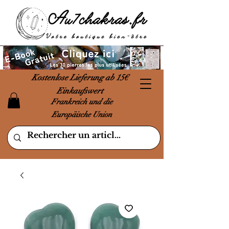
Kostenlose Lieferung ab 15€
Einkaufswert
Frankreich und die
Europäische Union