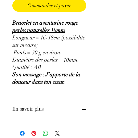
Commander et payer
Bracelet en aventurine rouge
perles naturelles 10mm
Longueur = 16-18cm (possibilité
sur mesure)
Poids = 30 g environ.
Diamètre des perles = 10mm.
Qualité : AB
Son message
: J’apporte de la
douceur dans ton cœur.
En savoir plus
ATTENTION, l'utilisation des
Minéraux en Lithothérapie n'exclut en
aucun cas la poursuite d'un traitement