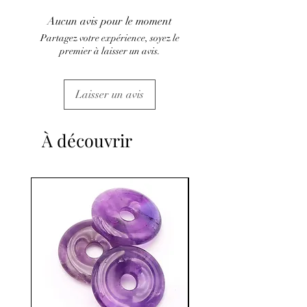
médical et la consultation d'un médecin.
Aucun avis pour le moment
C'est un complément.
Partagez votre expérience, soyez le
premier à laisser un avis.
Laisser un avis
À découvrir