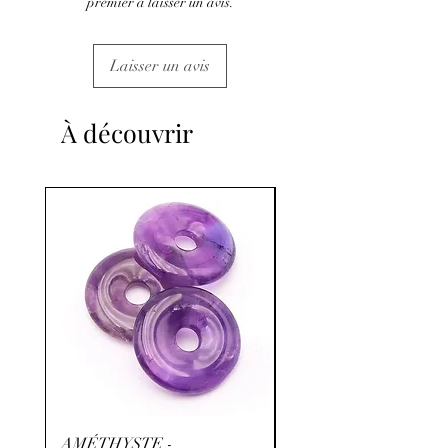
premier à laisser un avis.
Laisser un avis
À découvrir
AMÉTHYSTE -
RHODOCHROSITE -