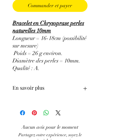
Commander et payer
Bracelet en Chrysoprase perles
naturelles 10mm
Longueur = 16-18cm (possibilité
sur mesure)
Poids = 26 g environ.
Diamètre des perles = 10mm.
Qualité : A
.
En savoir plus
ATTENTION, l'utilisation des
Minéraux en Lithothérapie n'exclut en
aucun cas la poursuite d'un traitement
médical et la consultation d'un médecin.
Aucun avis pour le moment
C'est un complément.
Partagez votre expérience, soyez le