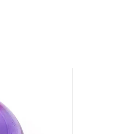
n des tissus, bénéfique pour le cœur, le
soigner les problèmes de peau.
s traitements d'asthme et de
 lorsqu’elle est associée avec le Lapis-
ension et aide à s'endormir.
électromagnétique et guérit des
association avec la Tourmaline noire et
e et émotionnel
:
 harmonie, ouvrant le cœur à l’amour
 de persuasion.
otionnels et révèle les obstructions
nt des idées inédites et la créativité.
artir des objectifs de vie.
auto-guérissons en permettant de
ique.