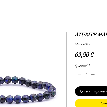
AZURITE MAL
SKU : 25480
Prix
69,90 €
Quantité
*
Ajouter au panie
Com