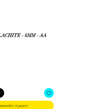
ACHITE - 6MM - AA
r
mander et payer