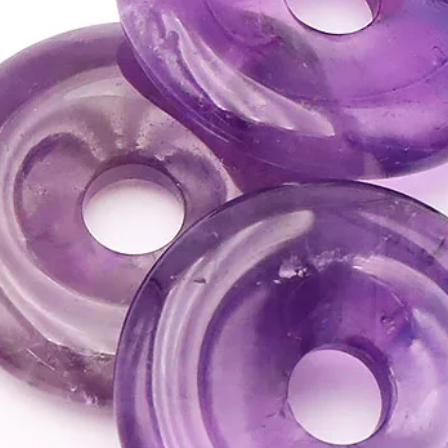
• Montre comment assum
pensées et sentiments.
⇒
Sur le plan spirituel
• Possède une forte aff
• Purifie et active le 
visualisation et la visi
• Peut être utilisé pou
autres mondes, intérie
• Développe la spiritua
développer l’empathie a
ATTENTION, l'utilisa
n'exclut en aucun cas l
la consultation d'un m