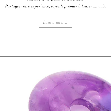
• Aide à la régénératio
Partagez votre expérience, soyez le premier à laisser un avis.
système circulatoire.
• Pierre verte, aide à 
• Recommandée pour le
Laisser un avis
pneumonie.
• Bénéfique pour la vue
lazuli ou la Sodalite.
• Réduit le stress, la t
• Élimine la pollution 
énergies terrestres en 
à la Shungite.
⇒
Sur le plan psychiqu
• Apporte équilibre et
inconditionnel.
• Améliore la capacité
• Libère les blocages ém
mentales.
Favorise le développeme
• Attire l'abondance à p
• Accentue les dons d'
visualiser la problémat