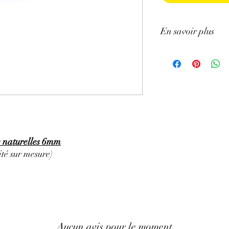
En savoir plus
GÉNÉRALITÉS
:
•
Couleurs
:
vert clair à
•
Provenances
:
Congo
•
Chakras
:
chakra pri
Sacré.
•
Signes Astrologiques
•
Étymologie
:
vient du
'Pierre douce'
•
Symbolique
:
la créat
e naturelles 6mm
PROPRIÉTÉS
:
té sur mesure)
⇒
Sur le plan physiqu
• Propriétés anti-infl
appliquer sur les zones
y compris celles menstr
articulaires (rhumatism
• Bénéfique pour le fo
Aucun avis pour le moment
rate, stimule le foie po