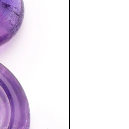
er la responsabilité de ses actions,
:
inité avec la nature.
Chakra du cœur. • Aide à stimuler la
on psychique.
r interroger l’avenir ou accéder aux
urs ou extérieurs.
lité et l'altruisme en aidant à
vec les autres.
tion des Minéraux en Lithothérapie
a poursuite d'un traitement médical et
édecin. C'est un complément