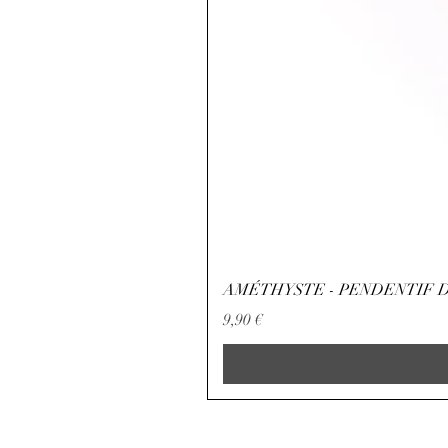
AMÉTHYSTE - PENDENTIF D
Prix
9,90 €