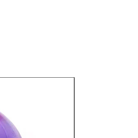
 de tension artérielle, sur l’anémie.
el et mental
:
s d'angoisse, de stress, de colères.
e et qui convient tout particulièrement
stressés.
il calme et profond, sans
 futilités matérielles.
sée pour combattre les intoxications
…)
bre à coucher ; apporte une
endue.
:
ion spirituelle, la concentration, la
la créativité et la visualisation.
tion des Minéraux en Lithothérapie
a poursuite d'un traitement médical et
édecin. C'est un complément.