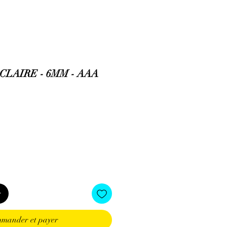
LAIRE - 6MM - AAA
r
mander et payer