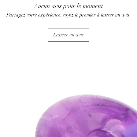
• Action sur les baisses
Aucun avis pour le moment
⇒
Sur le plan émotionn
Partagez votre expérience, soyez le premier à laisser un avis.
• Apaise lors de moment
• Pierre de la plénitud
aux hyperactifs et aux 
Laisser un avis
• Contribue à un somme
cauchemar.
• Aide à se détacher des
• L’améthyste est utili
(alcool, drogue, tabac
• Posée dans une cham
ambiance calme et dét
⇒
Sur le plan
spirituel
• Elle favorise l’élévat
méditation, l’intuition, 
ATTENTION, l'utilisa
n'exclut en aucun cas l
la consultation d'un m