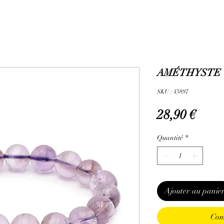
AMÉTHYSTE C
SKU : 43897
Prix
28,90 €
Quantité
*
Ajouter au panie
Com