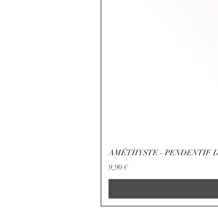
AMÉTHYSTE - PENDENTIF D
Prix
9,90 €