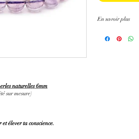
En savoir plus
GÉNÉRALITÉS
:
•
Couleurs
:
Mauve pâle 
•
Provenances
:
Brésil.
•
Chakras
:
3ème œil (
chakra).
•
Signes astrologiques
Poissons, Capricorne.
•
Symbolique
:
Sagesse
PROPRIÉTÉS
:
perles naturelles 6mm
⇒
Sur le plan physiqu
té sur mesure)
• Efficace pour soulage
brûlures, l’eczéma.
• Aide pour les trouble
circulation sanguine ma
 et élever ta conscience.
• Tonifie et protège le f
• Stimule la pousse des
hormones.