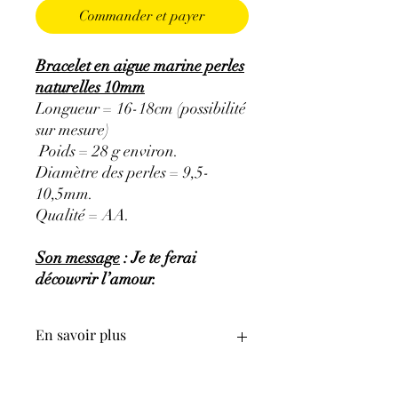
Commander et payer
Bracelet en aigue marine perles
naturelles 10mm
Longueur = 16-18cm (possibilité
sur mesure)
Poids = 28 g environ.
Diamètre des perles = 9,5-
10,5mm.
Qualité = AA.
Son message
: Je te ferai
découvrir l’amour.
En savoir plus
GÉNÉRALITÉS
:
•
Couleurs
:
bleu clair très pâle à bleu